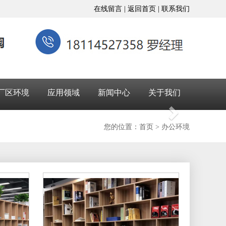
在线留言 |
返回首页 |
联系我们
厂区环境
应用领域
新闻中心
关于我们
您的位置：
首页
>
办公环境