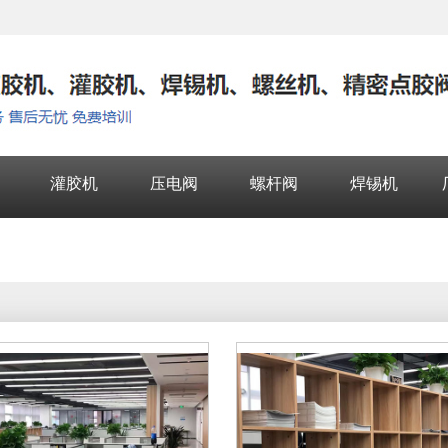
灌胶机
压电阀
螺杆阀
焊锡机