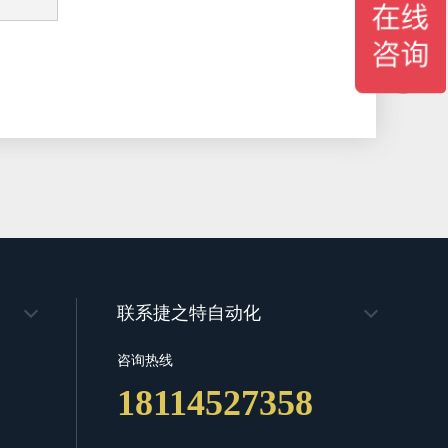
联系捷之特自动化
咨询热线
18114527358