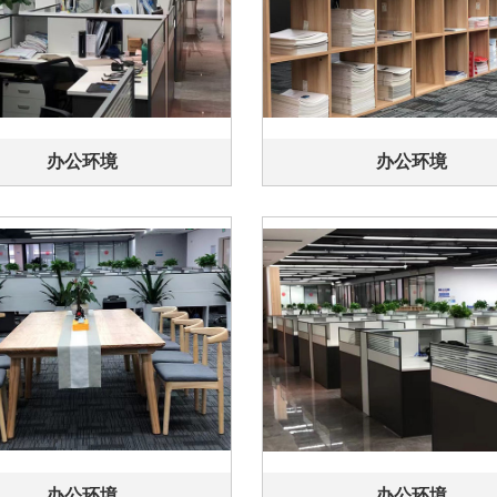
办公环境
办公环境
办公环境
办公环境