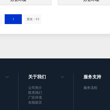
1
页次：1/1
关于我们
服务支持
公司简介
服务流程
联系我们
厂区环境
在线留言